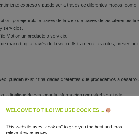
timiento expreso y puede ser a través de diferentes modos, como:
ion, por ejemplo, a través de la web o a través de las diferentes líne
y servicios.
lo Motion un producto o servicio.
e marketing, a través de la web o físicamente, eventos, presentacio
web, pueden existir finalidades diferentes que procedemos a desarroll
 la finalidad de gestionar la información por usted solicitada.
ntacto serán tratados con la finalidad de gestionar la información por
ue usted de forma expresa nos lo autorice, sus datos serán tratados c
WELCOME TO TILO! WE USE COOKIES ...
ertas, productos, recomendaciones, servicios, promociones, obsequios
This website uses "cookies" to give you the best and most
relevant experience.