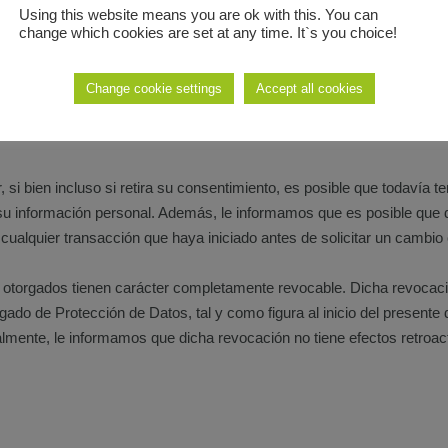
Using this website means you are ok with this. You can
change which cookies are set at any time. It`s you choice!
ro sistema mientras usted no solicite la revocación de su consentim
Change cookie settings
Accept all cookies
e sus datos se hará con la finalidad de gestionar su solicitud para el 
 si bien incluso si retira su consentimiento, es posible que todavía t
r su información personal. Además, le informamos que es posible que
cualquier transacción que haya iniciado antes de solicitar un cambio 
otorgados tienen carácter completamente revocable. Dicha revocació
egado de Protección de Datos, tal y como figura al inicio del present
lmente, le informamos que dicha revocación no tiene efectos retroa